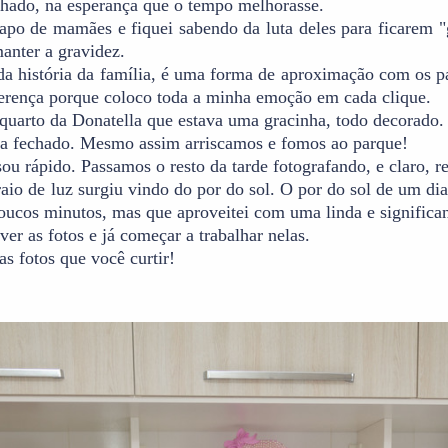
chado, na esperança que o tempo melhorasse.
papo de mamães e fiquei sabendo da luta deles para ficarem 
anter a gravidez.
a história da família, é uma forma de aproximação com os p
rença porque coloco toda a minha emoção em cada clique.
 quarto da Donatella que estava uma gracinha, todo decorado.
a fechado. Mesmo assim arriscamos e fomos ao parque!
sou rápido. Passamos o resto da tarde fotografando, e claro, 
de luz surgiu vindo do por do sol. O por do sol de um dia 
cos minutos, mas que aproveitei com uma linda e significan
er as fotos e já começar a trabalhar nelas.
s fotos que você curtir!