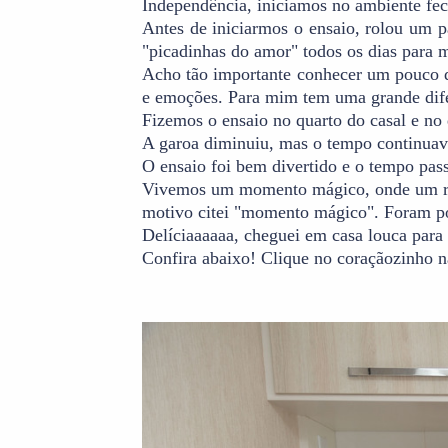
Independência, iniciamos no ambiente fe
Antes de iniciarmos o ensaio, rolou um 
"picadinhas do amor" todos os dias para m
Acho tão importante conhecer um pouco d
e emoções. Para mim tem uma grande dife
Fizemos o ensaio no quarto do casal e no
A garoa diminuiu, mas o tempo continuav
O ensaio foi bem divertido e o tempo pas
Vivemos um momento mágico, onde um raio 
motivo citei "momento mágico". Foram pou
Delíciaaaaaa, cheguei em casa louca para v
Confira abaixo! Clique no coraçãozinho na