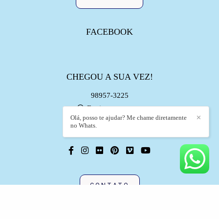
FACEBOOK
CHEGOU A SUA VEZ!
98957-3225
Enviar mensagem
Olá, posso te ajudar? Me chame diretamente
✕
contato@banhodearte.com.br
no Whats.
Sao Paulo / SP
CONTATO